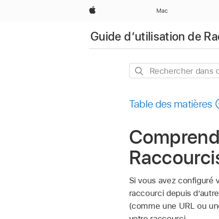
Apple
Mac
Guide d’utilisation de R
Rechercher
dans
ce
Table des matières
guide
Comprendr
Raccourci
Si vous avez configuré 
raccourci depuis d’autre
(comme une URL ou une i
votre raccourci.