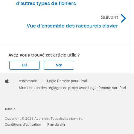
d’autres types de fichiers
Vous pouvez également toucher une autre
modifier plus amplement la valeur.
amplement leur valeur.
gamme (majeure ou mineure).
Suivant
Vue d’ensemble des raccourcis clavier
Avez-vous trouvé cet article utile ?
Oui
Non
Apple
Footer

Assistance
Logic Remote pour iPad
Apple
Modification des réglages de projet avec Logic Remote sur iPad
Tunisie
Copyright © 2026 Apple Inc. Tous droits réservés.
Conditions d’utilisation
Plan du site