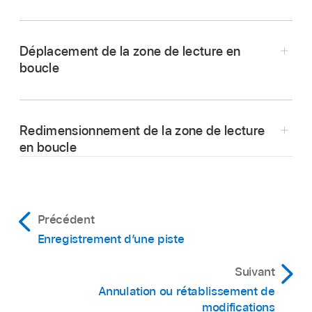
Dans Logic Remote, touchez le bouton Cycle
dans la barre des commandes.
Déplacement de la zone de lecture en
boucle
Dans Logic Remote, touchez pour sélectionner
la zone de lecture en boucle, puis faites glisser
Redimensionnement de la zone de lecture
vers la gauche ou vers la droite.
en boucle
Dans Logic Remote, touchez pour sélectionner
la zone de lecture en boucle, puis faites glisser
le bord gauche ou droit pour déplacer le point
Précédent
de début ou de fin.
Enregistrement d’une piste
Suivant
Annulation ou rétablissement de
modifications