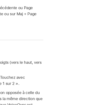
récédente ou Page
nte ou sur Maj + Page
oigts (vers le haut, vers
Touchez avec
 1 sur 2 ».
tion opposée à celle du
s la même direction que
sque VoiceOver est