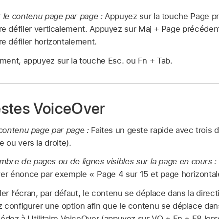
r le contenu page par page :
Appuyez sur la touche Page p
ire défiler verticalement. Appuyez sur Maj + Page précéde
re défiler horizontalement.
lement, appuyez sur la touche Esc. ou Fn + Tab.
gestes VoiceOver
e contenu page par page :
Faites un geste rapide avec trois d
e ou vers la droite).
bre de pages ou de lignes visibles sur la page en cours :
ver énonce par exemple « Page 4 sur 15 et page horizontale
ler l’écran, par défaut, le contenu se déplace dans la direc
 configurer une option afin que le contenu se déplace dan
cédez à Utilitaire VoiceOver (appuyez sur VO + Fn + F8 lor