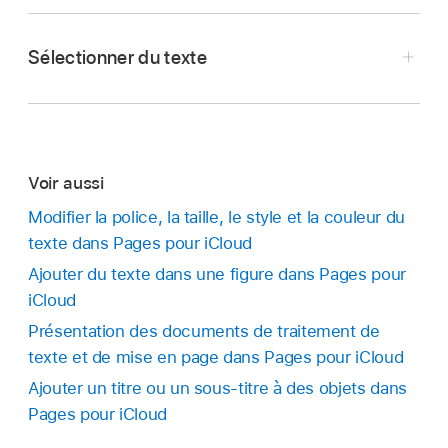
Sélectionner du texte
Accédez à
Pages pour iCloud
,
puis
Remarque :
connectez-vous à votre
compte Apple
(si
mise en page
nécessaire).
Voir aussi
Dans votre document, effectuez l’une des
opérations suivantes :
Accédez à
Pages pour iCloud
,
puis
Modifier la police, la taille, le style et la couleur du
connectez-vous à votre
compte Apple
(si
texte dans Pages pour iCloud
Sélectionner au moins un caractère :
nécessaire).
Ajouter du texte dans une figure dans Pages pour
Cliquez devant le premier caractère et
iCloud
Dans votre document, effectuez l’une des
faites glisser le curseur de la souris sur les
opérations suivantes :
Présentation des documents de traitement de
caractères.
texte et de mise en page dans Pages pour iCloud
Dans le corps de texte d’un document de
Ajouter un titre ou un sous-titre à des objets dans
Sélectionner un mot :
Cliquez deux fois sur
traitement de texte :
Cliquez sur l’endroit
Pages pour iCloud
le mot.
où vous voulez placer le point d’insertion.