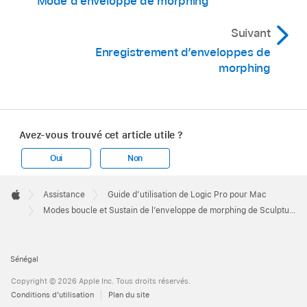
Mode d’enveloppe de morphing
Suivant
Enregistrement d’enveloppes de
morphing
Avez-vous trouvé cet article utile ?
Oui
Non
Apple
Footer

Assistance
Guide d’utilisation de Logic Pro pour Mac
Apple
Modes boucle et Sustain de l’enveloppe de morphing de Sculpture dans Logic Pro pour Mac
Sénégal
Copyright © 2026 Apple Inc. Tous droits réservés.
Conditions d’utilisation
Plan du site