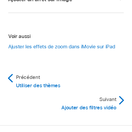
Touchez un plan vidéo dans la
timeline
pour
faire apparaître l’inspecteur en bas de l’écran.
Touchez le bouton Vitesse
.
Une barre jaune apparaît en bas du plan, dont
Voir aussi
Dans l’app iMovie
sur votre iPad, ouvrez un
chaque extrémité est pourvue de poignée de
projet de film
.
Ajuster les effets de zoom dans iMovie sur iPad
plage.
Touchez un plan de la
timeline
et maintenez le
Pour créer des plages dans un plan, effectuez
doigt dessus. Balayez ensuite vers la gauche
l’une des opérations suivantes :
ou la droite pour localiser l’image pour laquelle
Précédent
vous souhaitez créer un arrêt sur image.
Faites glisser l’une des poignées de plage
Utiliser des thèmes
Touchez le plan vidéo dans la timeline pour
jaunes.
faire apparaître l’inspecteur en bas de l’écran.
Suivant
Touchez Ajouter dans l’inspecteur pour
Ajouter des filtres vidéo
créer une autre plage.
Dans l’inspecteur, faites glisser le curseur vers