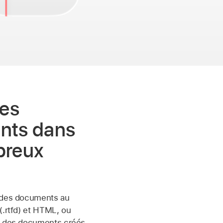
des
nts dans
breux
 des documents au
(.rtfd) et HTML, ou
z des documents créés