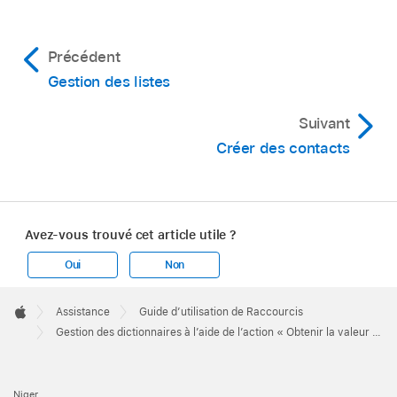
Précédent
Gestion des listes
Suivant
Créer des contacts
Avez-vous trouvé cet article utile ?
Oui
Non
Apple
Footer

Assistance
Guide d’utilisation de Raccourcis
Apple
Gestion des dictionnaires à l’aide de l’action « Obtenir la valeur du dictionnaire » dans Raccourcis sur Mac
Niger