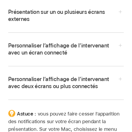
Présentation sur un ou plusieurs écrans
externes
Accédez à l’app Keynote
sur votre Mac.
Branchez un ou plusieurs écrans externes sur
Personnaliser l’affichage de l’intervenant
votre ordinateur.
avec un écran connecté
Consultez la documentation fournie avec vos
écrans pour déterminer le câble ou les
adaptateurs dont vous pouvez avoir besoin.
Personnaliser l’affichage de l’intervenant
avec deux écrans ou plus connectés
Pour éviter que les spectateurs voient
l’affichage de l’intervenant sur les écrans
Accédez à l’app Keynote
sur votre Mac.
connectés, désactivez la recopie vidéo.
Lisez une présentation en
mode plein écran
.
Procédez de l’une des manières suivantes :
Astuce :
vous pouvez faire cesser l’apparition
Placez le pointeur sur l’affichage de
des notifications sur votre écran pendant la
Accédez à l’app Keynote
sur votre Mac.
Sur un Mac :
Choisissez le menu Pomme
l’intervenant, cliquez sur
dans le coin
présentation. Sur votre Mac, choisissez le menu