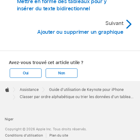
Mettre en forme des tableaux pour y
insérer du texte bidirectionnel
Suivant
Ajouter ou supprimer un graphique
Avez-vous trouvé cet article utile ?
Oui
Non
Apple
Footer

Assistance
Guide d’utilisation de Keynote pour iPhone
Apple
Classer par ordre alphabétique ou trier les données d’un tableau dans Keynote sur iPhone
Niger
Copyright © 2026 Apple Inc. Tous droits réservés.
Conditions d’utilisation
Plan du site