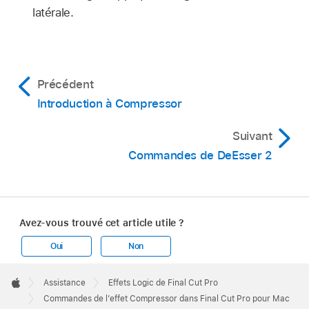
latérale.
Précédent
Introduction à Compressor
Suivant
Commandes de DeEsser 2
Avez-vous trouvé cet article utile ?
Oui
Non
Apple
Footer

Assistance
Effets Logic de Final Cut Pro
Apple
Commandes de l’effet Compressor dans Final Cut Pro pour Mac