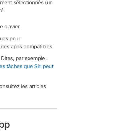
ement sélectionnés (un
ré.
 clavier.
çues pour
r des apps compatibles.
 Dites, par exemple :
es tâches que Siri peut
nsultez les articles
app