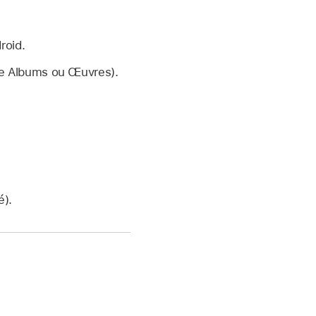
roid.
me Albums ou Œuvres).
é).