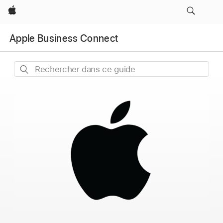
Apple
Apple Business Connect
Rechercher
dans
ce
guide