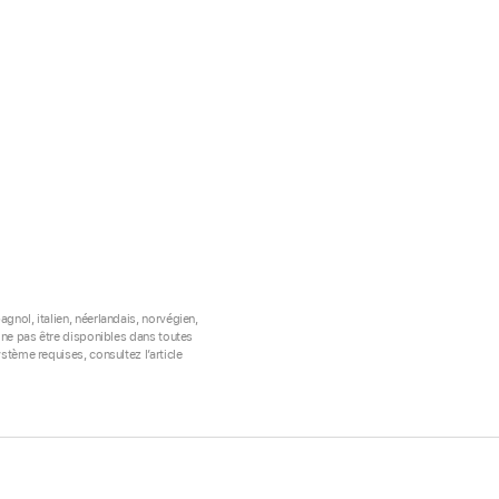
gnol, italien, néerlandais, norvégien,
t ne pas être disponibles dans toutes
ystème requises, consultez l’article