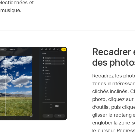
électionnées et
 musique.
Recadrer 
des photo
Recadrez les phot
zones inintéressan
clichés inclinés. C
photo, cliquez sur 
d’outils, puis cliq
glisser le rectangl
englober la zone so
le curseur Redress