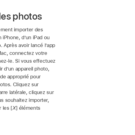
des photos
ement importer des
un iPhone, d’un iPad ou
. Après avoir lancé l’app
Mac, connectez votre
mez-le. Si vous effectuez
ir d’un appareil photo,
ode approprié pour
hotos. Cliquez sur
arre latérale, cliquez sur
s souhaitez importer,
 les [
X
] éléments