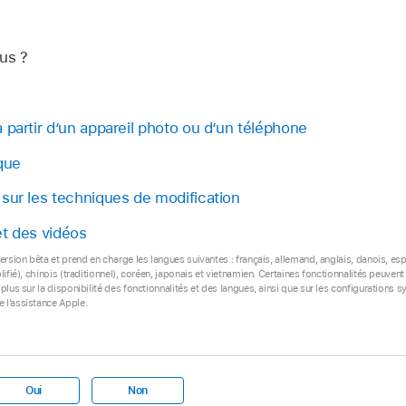
us ?
 partir d’un appareil photo ou d’un téléphone
que
sur les techniques de modification
et des vidéos
ersion bêta et prend en charge les langues suivantes : français, allemand, anglais, danois, espa
lifié), chinois (traditionnel), coréen, japonais et vietnamien. Certaines fonctionnalités peuven
plus sur la disponibilité des fonctionnalités et des langues, ainsi que sur les configurations s
 l’assistance Apple.
Oui
Non