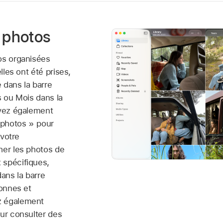
s photos
os organisées
elles ont été prises,
 dans la barre
s ou Mois dans la
uvez également
s photos » pour
 votre
her les photos de
 spécifiques,
dans la barre
sonnes et
z également
our consulter des