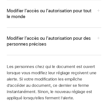
Modifier l’accès ou l’autorisation pour tout
le monde
Modifier l’accès ou l’autorisation pour des
personnes précises
Accédez à l’app Pages
sur votre Mac.
Les personnes chez qui le document est ouvert
Dans un document partagé, cliquez sur
lorsque vous modifiez leur réglage reçoivent une
dans la
barre d’outils
, puis cliquez sur « Gérer
alerte. Si votre modification les empêche
Accédez à l’app Pages
sur votre Mac.
le document partagé ».
d’accéder au document, ce dernier se ferme
Dans un document partagé, cliquez sur
Effectuez l’une des opérations suivantes :
instantanément. Sinon, le nouveau réglage est
dans la
barre d’outils
, puis cliquez sur « Gérer
appliqué lorsqu’elles ferment l’alerte.
le document partagé ».
Pour modifier l’accès des personnes au