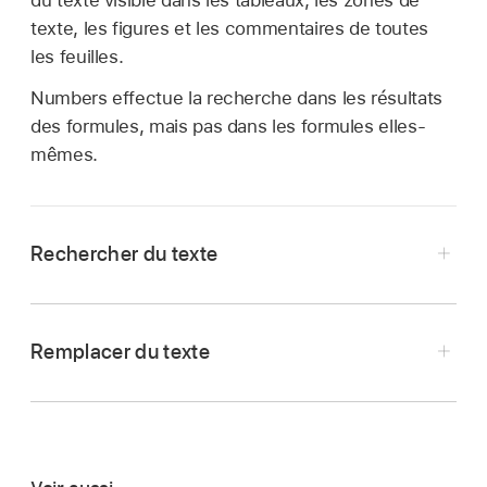
du texte visible dans les tableaux, les zones de
texte, les figures et les commentaires de toutes
les feuilles.
Numbers effectue la recherche dans les résultats
des formules, mais pas dans les formules elles-
mêmes.
Rechercher du texte
Touchez
,
puis touchez Rechercher.
Saisissez un mot ou une phrase dans le champ
Remplacer du texte
de recherche. Les correspondances sont
Touchez
,
puis touchez Rechercher.
mises en surbrillance à mesure que vous
saisissez le texte.
Touchez
,
puis touchez « Rechercher et
remplacer ».
Vous pouvez toucher
pour masquer le