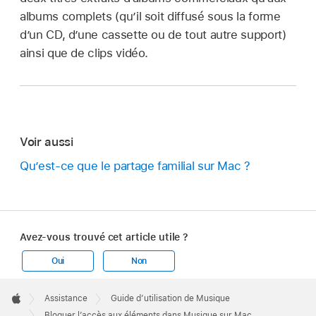
albums complets (qu’il soit diffusé sous la forme
d’un CD, d’une cassette ou de tout autre support)
ainsi que de clips vidéo.
Voir aussi
Qu’est-ce que le partage familial sur Mac ?
Avez-vous trouvé cet article utile ?
Oui
Non
Apple
Footer

Assistance
Guide d’utilisation de Musique
Apple
Bloquer l’accès aux éléments dans Musique sur Mac