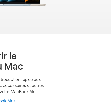
r le
u Mac
ntroduction rapide aux
, accessoires et autres
 votre MacBook Air.
ook Air