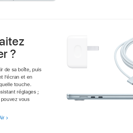
aitez
r ?
r de sa boîte, puis
t l’écran et en
quelle touche.
ssistant réglages ;
s pouvez vous
ir