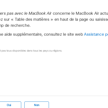
ers pas avec le MacBook Air
concerne le MacBook Air actue
quez sur « Table des matières » en haut de la page ou saisi
mp de recherche.
ne aide supplémentaire, consultez le site web
Assistance p
nt pas tous disponibles dans tous les pays ou régions.
Oui
Non