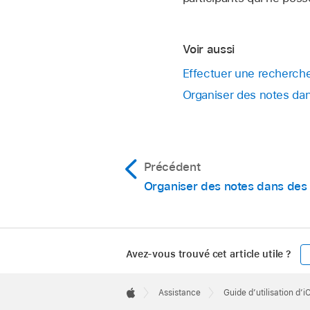
Voir aussi
Effectuer une recherch
Organiser des notes dan
Précédent
Organiser des notes dans des 
Avez-vous trouvé cet article utile ?
Apple
Footer

Assistance
Guide d’utilisation d’
Apple