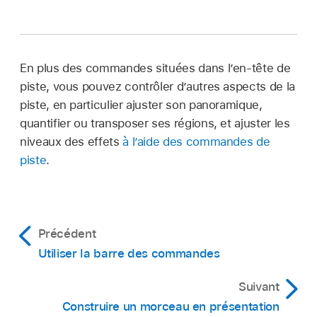
Touchez l’en-tête de la piste avec l’icône que
Touchez Supprimer.
vous souhaitez modifier, puis touchez Icônes.
Sélectionnez une icône dans la liste.
En plus des commandes situées dans l’en-tête de
piste, vous pouvez contrôler d’autres aspects de la
Lorsque vous avez terminé, touchez n’importe
piste, en particulier ajuster son panoramique,
où à l’extérieur de la liste.
quantifier ou transposer ses régions, et ajuster les
niveaux des effets
à l’aide des commandes de
piste
.
Précédent
Utiliser la barre des commandes
Suivant
Construire un morceau en présentation