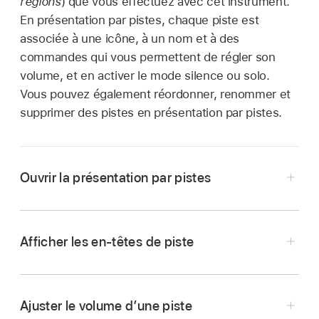
régions
) que vous effectuez avec cet instrument.
En présentation par pistes, chaque piste est
associée à une icône, à un nom et à des
commandes qui vous permettent de régler son
volume, et en activer le mode silence ou solo.
Vous pouvez également réordonner, renommer et
supprimer des pistes en présentation par pistes.
Ouvrir la présentation par pistes
Touchez le bouton Pistes
dans la partie
supérieure gauche de la barre des
Afficher les en-têtes de piste
commandes.
Faites glisser une icône de piste vers la droite.
Le bouton Pistes est disponible dès que vous
Les en-têtes de piste se prolongent de
effectuez le premier enregistrement
Ajuster le volume d’une piste
manière à afficher les commandes de chaque
d’instrument tactile d’un morceau.