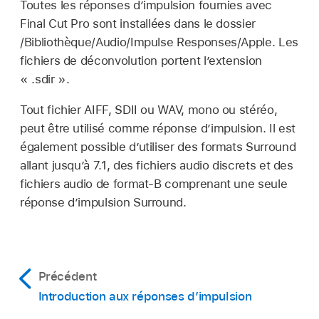
Toutes les réponses d’impulsion fournies avec
appliqué, puis ouvrez les réglages de l’effet
plans dans Final Cut Pro pour Mac
.
Final Cut Pro sont installées dans le dossier
dans l’inspecteur audio.
/Bibliothèque/Audio/Impulse Responses/Apple. Les
Cliquez sur le bouton Sampled IR au-dessus de
fichiers de déconvolution portent l’extension
Pour ajouter l’effet et afficher ses commandes,
l’écran principal.
« .sdir ».
consultez la section
Ajout d’effets Logic à des
Si vous cliquez
une première fois
sur le bouton
plans dans Final Cut Pro pour Mac
.
Sampled IR, vous êtes invité à choisissez un
Tout fichier AIFF, SDII ou WAV, mono ou stéréo,
Cliquez sur le menu local IR Sample, puis
fichier de réponse d’impulsion.
peut être utilisé comme réponse d’impulsion. Il est
choisissez l’une des commandes suivantes :
également possible d’utiliser des formats Surround
Choisissez un fichier de réponse d’impulsion
allant jusqu’à 7.1, des fichiers audio discrets et des
dans n’importe quel dossier.
Load IR :
charge un échantillon de réponse
fichiers audio de format-B comprenant une seule
d’impulsion sans modifier les enveloppes.
réponse d’impulsion Surround.
Load IR & Init (Initialize) :
charge un
échantillon de réponse d’impulsion et
initialise les enveloppes.
Précédent
Introduction aux réponses d’impulsion
Afficher dans le Finder :
ouvre une fenêtre