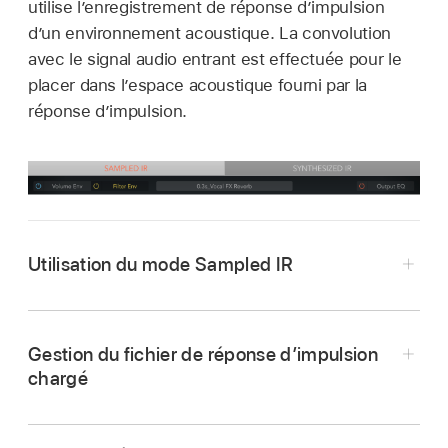
utilise l’enregistrement de réponse d’impulsion
d’un environnement acoustique. La convolution
avec le signal audio entrant est effectuée pour le
placer dans l’espace acoustique fourni par la
réponse d’impulsion.
Utilisation du mode Sampled IR
Dans la timeline de Final Cut Pro, sélectionnez
un plan auquel l’effet Space Designer a été
Gestion du fichier de réponse d’impulsion
appliqué, puis ouvrez les réglages de l’effet
chargé
dans l’inspecteur audio.
Dans la timeline de Final Cut Pro, sélectionnez
Pour ajouter l’effet et afficher ses commandes,
un plan auquel l’effet Space Designer a été
consultez la section
Ajout d’effets Logic à des