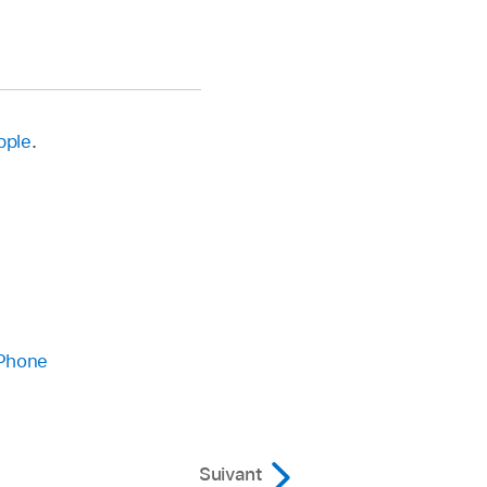
pple
.
iPhone
Suivant