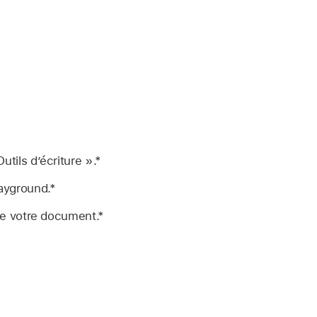
tils d’écriture ».*
ayground.*
de votre document.*