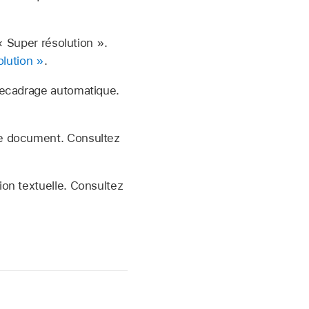
« Super résolution ».
olution »
.
recadrage automatique.
re document. Consultez
on textuelle. Consultez