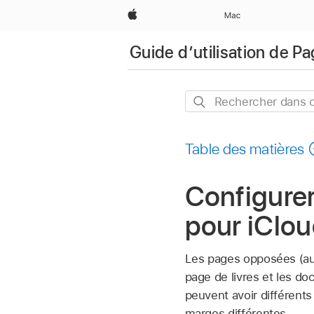
Apple
Mac
Guide d’utilisation de P
Rechercher
dans
ce
Table des matières
guide
Configure
pour iClo
Les pages opposées (a
page de livres et les d
peuvent avoir différents
marges différentes.