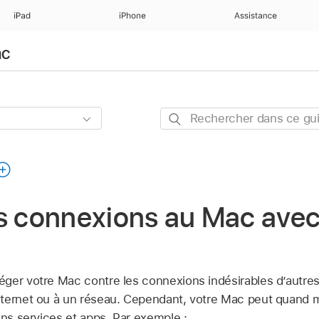
iPad
iPhone
Assistance
ac
Rechercher
dans
ce
guide
es connexions au Mac avec
ger votre Mac contre les connexions indésirables d’autres
ternet ou à un réseau. Cependant, votre Mac peut quand 
ins services et apps. Par exemple :