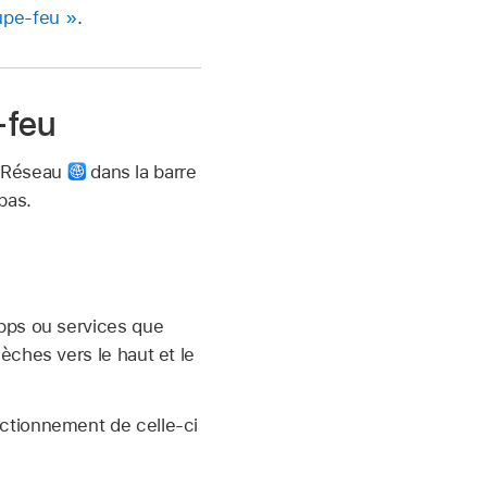
upe-feu »
.
-feu
r Réseau
dans la barre
bas.
apps ou services que
èches vers le haut et le
nctionnement de celle-ci