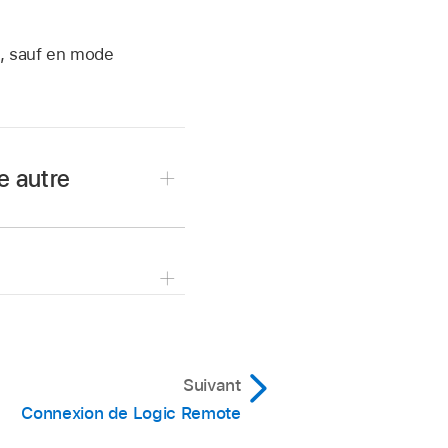
n, sauf en mode
e autre
es, puis touchez le
des.
c Pro ou GarageBand pour
Suivant
Connexion de Logic Remote