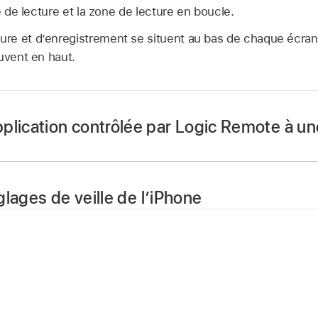
e de lecture et la zone de lecture en boucle.
re et d’enregistrement se situent au bas de chaque écra
uvent en haut.
plication contrôlée par Logic Remote à un
 touchez le bouton Réglages
dans la barre des command
églages de veille de l’iPhone
ié.
 touchez le bouton Réglages
dans la barre des comman
logue de connexion qui s’affiche, touchez l’icône de Logi
ion en question à travers Logic Remote.
toriser la mise en veille » si elle est activée.
aire défiler l’écran pour accéder à ce réglage.