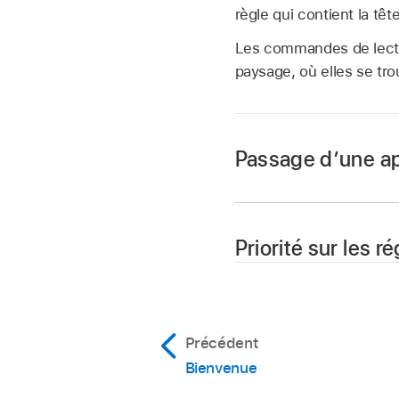
règle qui contient la têt
Les commandes de lectu
paysage, où elles se tro
Passage d’une ap
Dans Logic Remote,
Priorité sur les r
nom du Mac répertor
Dans Logic Remote,
Dans la zone de dia
contrôler l’applicat
Touchez l’option « Au
Précédent
Il faudra peut-être f
Bienvenue