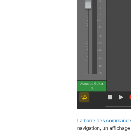
La
barre des command
navigation, un affichag