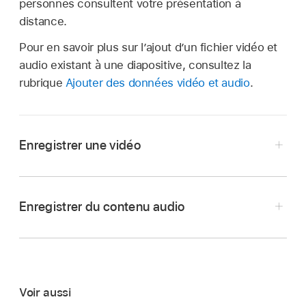
personnes consultent votre présentation à
distance.
Pour en savoir plus sur l’ajout d’un fichier vidéo et
audio existant à une diapositive, consultez la
rubrique
Ajouter des données vidéo et audio
.
Enregistrer une vidéo
Accédez à l’app Keynote
sur votre iPhone.
Ouvrez une présentation, puis effectuez l’une
Enregistrer du contenu audio
des opérations suivantes :
Accédez à l’app Keynote
sur votre iPhone.
Touchez
dans le coin inférieur droit d’un
Ouvrez une présentation, touchez
dans la
paramètre fictif de média
, puis touchez
barre d’outils
, touchez
,
puis touchez
« Appareil photo ».
Voir aussi
« Enregistrer l’audio ».