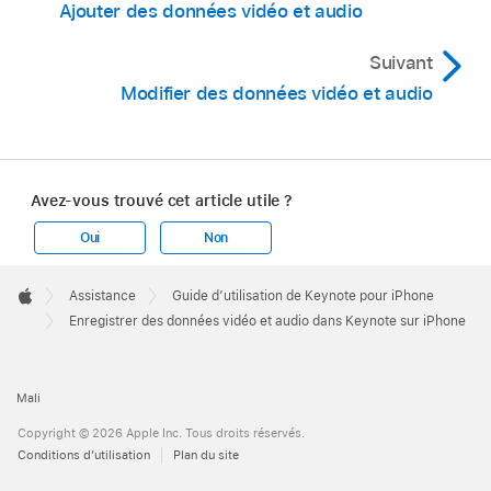
Ajouter des données vidéo et audio
redimensionner la vidéo, puis touchez OK.
Pour modifier l’enregistrement, touchez
,
puis
Remarque :
effectuez l’une des opérations suivantes :
Suivant
Modifier des données vidéo et audio
Réenregistrer une section :
Déplacez les
poignées bleues afin de sélectionner la
section. Touchez
pour réenregistrer le
contenu de cette section.
Avez-vous trouvé cet article utile ?
Oui
Non
Apple
Footer

Assistance
Guide d’utilisation de Keynote pour iPhone
Apple
Enregistrer des données vidéo et audio dans Keynote sur iPhone
Mali
Copyright © 2026 Apple Inc. Tous droits réservés.
Conditions d’utilisation
Plan du site