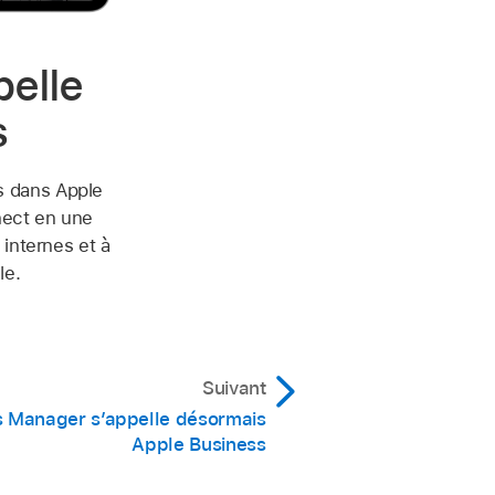
pelle
s
s dans Apple
nect en une
 internes et à
le.
Suivant
s Manager s’appelle désormais
Apple Business