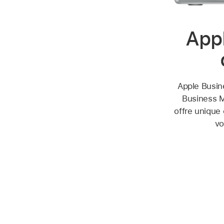
Appl
Apple Busin
Business M
offre unique 
vo