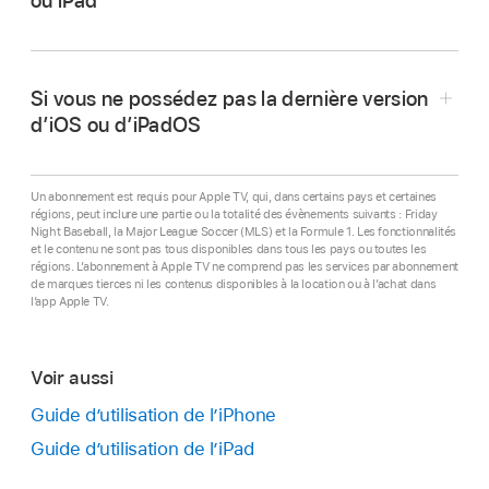
ou iPad
Si vous ne possédez pas la dernière version
d’iOS ou d’iPadOS
Ouvrez l’app Apple TV
sur votre iPhone ou
iPad.
Un abonnement est requis pour Apple TV, qui, dans certains pays et certaines
régions, peut inclure une partie ou la totalité des évènements suivants : Friday
Night Baseball, la Major League Soccer (MLS) et la Formule 1. Les fonctionnalités
Installez la dernière version d’iOS ou d’iPadOS
.
Touchez l’un des éléments suivants :
et le contenu ne sont pas tous disponibles dans tous les pays ou toutes les
régions. L’abonnement à Apple TV ne comprend pas les services par abonnement
Accédez à
tv.apple.com/fr
pour vous abonner à
de marques tierces ni les contenus disponibles à la location ou à l’achat dans
Rechercher :
Recherchez des films et
l’app Apple TV.
Apple TV et regarder son contenu dans un
séries TV par titre ou par membre de la
navigateur web.
distribution ou de l’équipe technique.
Voir aussi
Accueil :
Commencez à regarder des films,
Guide d’utilisation de l’iPhone
des séries TV et du sport en un seul et
Guide d’utilisation de l’iPad
même endroit. Utilisez le rang « Continuer