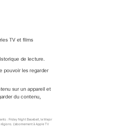
ies TV et films
storique de lecture.
e pouvoir les regarder
tenu sur un appareil et
garder du contenu,
ants : Friday Night Baseball, la Major
s régions. L’abonnement à Apple TV