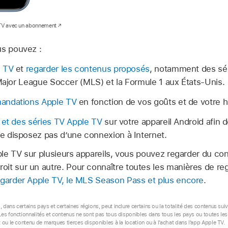
 TV avec un abonnement
us pouvez :
e TV
et
regarder les contenus proposés
, notamment des sér
 Major League Soccer (MLS) et la Formule 1 aux États-Unis.
andations Apple TV
en fonction de vos goûts et de votre hi
 et des séries TV Apple TV
sur votre appareil Android afin d
 disposez pas d’une connexion à Internet.
ple TV
sur plusieurs appareils, vous pouvez regarder du con
it sur un autre. Pour connaître toutes les manières de re
garder Apple TV, le MLS Season Pass et plus encore
.
dans certains pays et certaines régions, peut inclure certains ou la totalité des contenus suiv
Les fonctionnalités et contenus ne sont pas tous disponibles dans tous les pays ou toutes le
 ou le contenu de marques tierces disponibles à la location ou à l’achat dans l’app Apple TV.