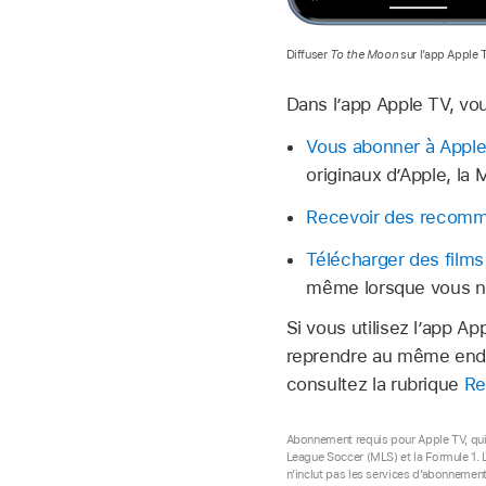
Diffuser
To the Moon
sur l’app Apple
Dans l’
app Apple TV
, vo
Vous abonner à Appl
originaux d’Apple, la
Recevoir des recomm
Télécharger des films
même lorsque vous ne
Si vous utilisez l’
app Ap
reprendre au même endro
consultez la rubrique
Re
Abonnement requis pour Apple TV, qui, 
League Soccer (MLS) et la Formule 1. 
n’inclut pas les services d’abonnement