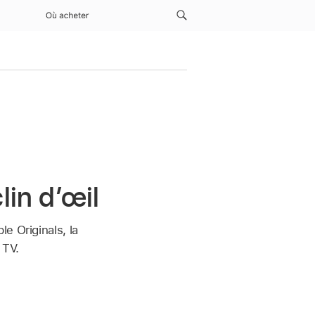
Où acheter
lin dʼœil
e Originals, la
 TV.