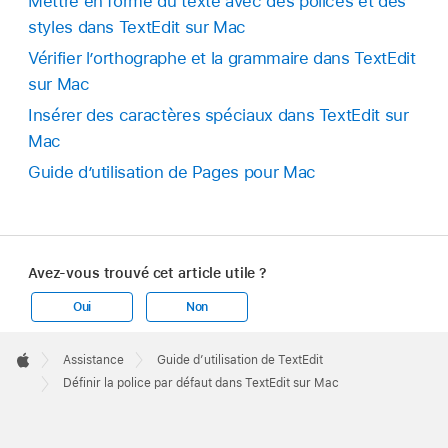
Mettre en forme du texte avec des polices et des
styles dans TextEdit sur Mac
Vérifier l’orthographe et la grammaire dans TextEdit
sur Mac
Insérer des caractères spéciaux dans TextEdit sur
Mac
Guide d’utilisation de Pages pour Mac
Avez-vous trouvé cet article utile ?
Oui
Non
Apple
Footer

Assistance
Guide d’utilisation de TextEdit
Apple
Définir la police par défaut dans TextEdit sur Mac