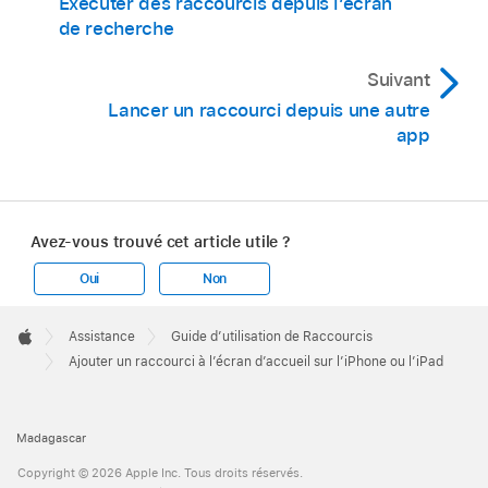
Exécuter des raccourcis depuis l’écran
de recherche
Suivant
Lancer un raccourci depuis une autre
app
Avez-vous trouvé cet article utile ?
Oui
Non
Apple
Footer

Assistance
Guide d’utilisation de Raccourcis
Apple
Ajouter un raccourci à l’écran d’accueil sur l’iPhone ou l’iPad
Madagascar
Copyright © 2026 Apple Inc. Tous droits réservés.