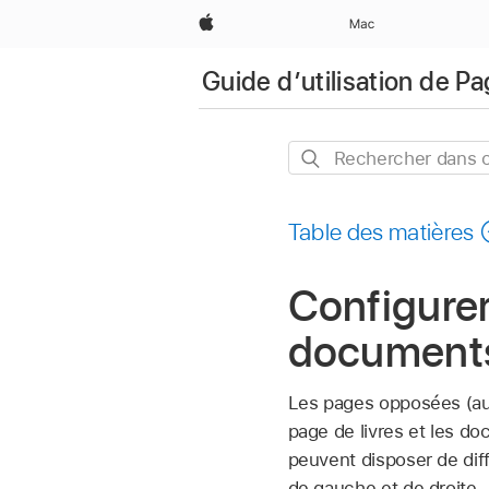
Apple
Mac
Guide d’utilisation de P
Rechercher
dans
ce
Table des matières
guide
Configure
documents
Les pages opposées (a
page de livres et les d
peuvent disposer de dif
de gauche et de droite.