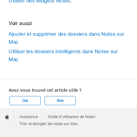
Utiliser des widgets Notes
.
Voir aussi
Ajouter et supprimer des dossiers dans Notes sur
Mac
Utiliser les dossiers intelligents dans Notes sur
Mac
Avez-vous trouvé cet article utile ?
Oui
Non
Apple
Footer

Assistance
Guide d’utilisation de Notes
Apple
Trier et épingler les notes sur Mac