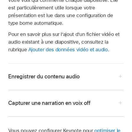
votre voix qui commente chaque diapositive. Elle
est particulièrement utile lorsque votre
présentation est lue dans une configuration de
type borne automatique.
Pour en savoir plus sur l’ajout d’un fichier vidéo et
audio existant à une diapositive, consultez la
rubrique
Ajouter des données vidéo et audio
.
Enregistrer du contenu audio
Accédez à l’app Keynote
sur votre Mac.
Ouvrez une présentation, cliquez sur
dans la
Capturer une narration en voix off
barre d’outils
, puis choisissez « Enregistrer
l’audio ».
Remarque :
après avoir enregistré votre
Vous pouvez configurer Keynote pour
optimiser le