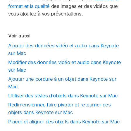
contenu, vous pouvez insérer l’enregistrement
format et la qualité
des images et des vidéos que
où vous souhaitez dans la présentation.
vous ajoutez à vos présentations.
Pour commencer l’enregistrement, cliquez sur
.
Pour mettre fin à l’enregistrement, cliquez
Voir aussi
sur
.
Ajouter des données vidéo et audio dans Keynote
Pour afficher un aperçu de votre
sur Mac
enregistrement, cliquez sur Aperçu.
Modifier des données vidéo et audio dans Keynote
Pour lire l’enregistrement à partir d’un moment
sur Mac
précis, placez votre curseur sur
Ajouter une bordure à un objet dans Keynote sur
l’enregistrement, balayez vers la gauche ou
Mac
vers la droite pour placer la ligne noire (ou
Utiliser des styles d’objets dans Keynote sur Mac
faites glisser la barre de défilement), puis
cliquez sur Aperçu.
Redimensionner, faire pivoter et retourner des
objets dans Keynote sur Mac
Pour interrompre le contenu audio, cliquez sur
Placer et aligner des objets dans Keynote sur Mac
Pause.