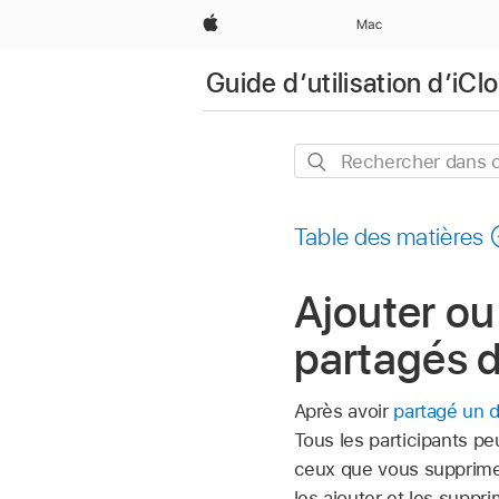
Apple
Mac
Guide d’utilisation d’iCl
Rechercher
dans
ce
Table des matières
guide
Ajouter ou
partagés d
Après avoir
partagé un d
Tous les participants pe
ceux que vous supprimez
les ajouter et les suppri