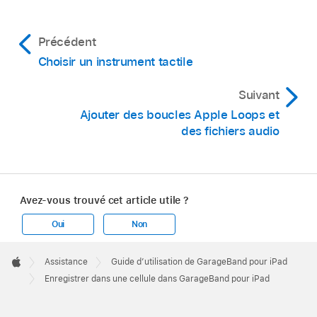
Précédent
Choisir un instrument tactile
Suivant
Ajouter des boucles Apple Loops et
des fichiers audio
Avez-vous trouvé cet article utile ?
Oui
Non
Apple
Footer

Assistance
Guide d’utilisation de GarageBand pour iPad
Apple
Enregistrer dans une cellule dans GarageBand pour iPad