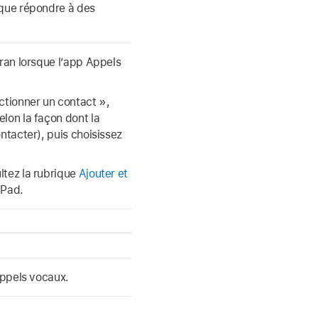
 que répondre à des
cran lorsque l’app Appels
ctionner un contact »,
lon la façon dont la
ntacter), puis choisissez
ltez la rubrique
Ajouter et
iPad.
appels vocaux.