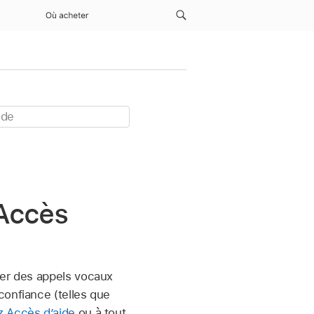
Où acheter
 Accès
er des appels vocaux
confiance (telles que
z Accès d’aide
ou à tout