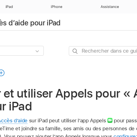
iPad
iPhone
Assistance
ès d’aide pour iPad
Rechercher
dans
ce
guide
 et utiliser Appels pour «
ur iPad
Accès d’aide
sur iPad peut utiliser l’app Appels
pour pass
eTime et joindre sa famille, ses amis ou des personnes de 
. Vous pouvez ajouter l’app Appels lorsque vous
configure