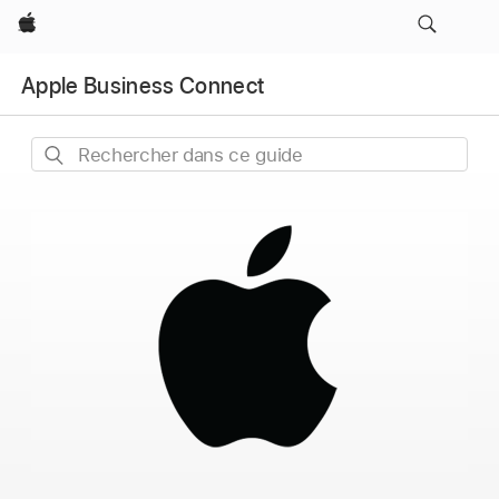
Apple
Apple Business Connect
Rechercher
dans
ce
guide