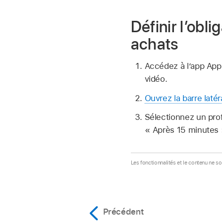
Définir l’obl
achats
Accédez à l’
app App
vidéo.
Ouvrez la barre latér
Sélectionnez un pro
« Après 15 minutes 
Les fonctionnalités et le contenu ne so
Précédent