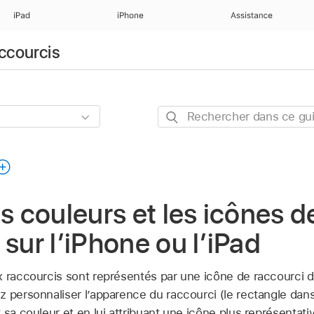
iPad
iPhone
Assistance
accourcis
Rechercher
dans
ce
guide
es couleurs et les icônes d
 sur l’iPhone ou l’iPad
x raccourcis sont représentés par une icône de raccourci 
 personnaliser l’apparence du raccourci (le rectangle dans
 sa couleur et en lui attribuant une icône plus représentati