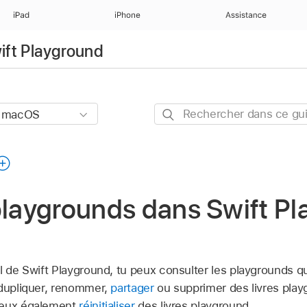
iPad
iPhone
Assistance
wift Playground
Rechercher
dans
ce
guide
playgrounds dans Swift P
l de Swift Playground, tu peux consulter les playgrounds q
 dupliquer, renommer,
partager
ou supprimer des livres pla
peux également
réinitialiser
des livres playground.