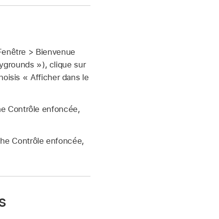
 Fenêtre > Bienvenue
ygrounds »), clique sur
oisis « Afficher dans le
he Contrôle enfoncée,
che Contrôle enfoncée,
s