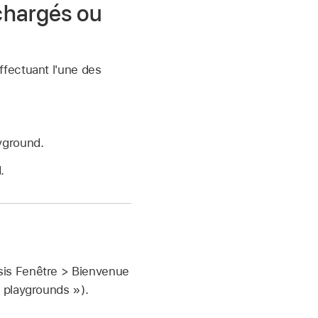
échargés ou
ffectuant l'une des
ayground.
.
isis Fenêtre > Bienvenue
 playgrounds »).