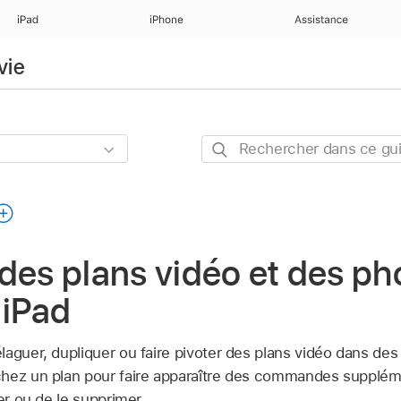
iPad
iPhone
Assistance
vie
Rechercher
dans
ce
guide
des plans vidéo et des ph
 iPad
aguer, dupliquer ou faire pivoter des plans vidéo dans des p
chez un plan pour faire apparaître des commandes supplém
er ou de le supprimer.