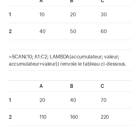
A
B
C
1
10
20
30
2
40
50
60
=SCAN(10; A1:C2; LAMBDA(accumulateur; valeur;
accumulateur+valeur)) renvoie le tableau ci-dessous.
A
B
C
1
20
40
70
2
110
160
220