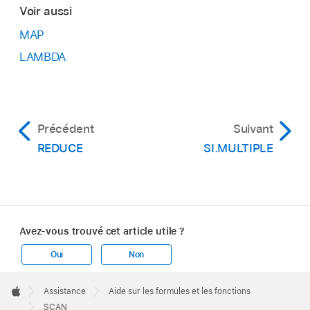
Voir aussi
MAP
LAMBDA
Précédent
Suivant
REDUCE
SI.MULTIPLE
Avez-vous trouvé cet article utile ?
Oui
Non
Apple
Footer

Assistance
Aide sur les formules et les fonctions
Apple
SCAN