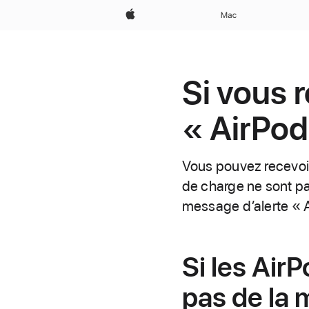
Apple
Mac
Si vous 
« AirPod
Vous pouvez recevoir 
de charge ne sont pa
message d’alerte « A
Si les Air
pas de la