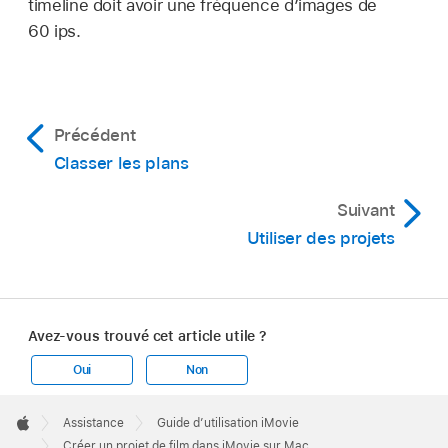
timeline doit avoir une fréquence d’images de
60 ips.
Précédent
Classer les plans
Suivant
Utiliser des projets
Avez-vous trouvé cet article utile ?
Oui
Non
Apple
Footer

Assistance
Guide d’utilisation iMovie
Apple
Créer un projet de film dans iMovie sur Mac