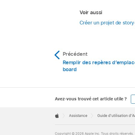
Astuce :
pour ac
Touchez Utiliser pour
En haut de l’écran, 
gauche.
Voir aussi
Refaire pour ignorer
touchez Groupe pour
Touchez Valider pour
Créer un projet de stor
Procédez de l’une d
Refaire pour ignorer
Si vous avez tou
photo de votre 
Précédent
Remplir des repères d’emplac
Si vous avez to
board
la liste des pris
Avez-vous trouvé cet article utile ?
Apple
Footer

Assistance
Guide d’utilisation d’
Apple
Copyright © 2026 Apple Inc. Tous droits réservés.