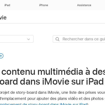
iPad
iPhone
Assistance
vie
Rechercher
dans
ce
guide
 contenu multimédia à des
oard dans iMovie sur iPad
rojet de story-board dans iMovie, une liste des prises vou
’emplacement pour ajouter des plans vidéo et des photos (
emplacement de story-board dans iMovie sur iPad
).