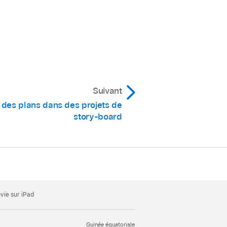
le coin supérieur
tory-board, ou touchez
llement à un plan ou
tre liste des prises.
tory-board, ou touchez
n plan vidéo ou une
Suivant
 des plans dans des projets de
mplacement à ajouter à
story-board
vie sur iPad
Guinée équatoriale