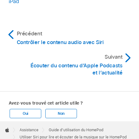
iPad
Précédent
Contrôler le contenu audio avec Siri
Suivant
Écouter du contenu d’Apple Podcasts
et l’actualité
Avez-vous trouvé cet article utile ?
Oui
Non
Apple
Footer

Assistance
Guide d’utilisation du HomePod
Apple
Utiliser Siri pour lire et écouter de la musique sur le HomePod